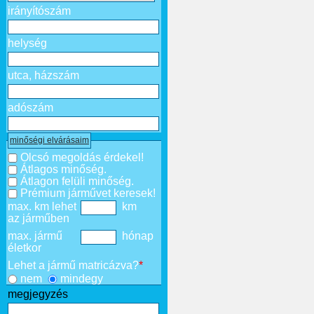
irányítószám
helység
utca, házszám
adószám
minőségi elvárásaim
Olcsó megoldás érdekel!
Átlagos minőség.
Átlagon felüli minőség.
Prémium járművet keresek!
max. km lehet
km
az járműben
max. jármű
hónap
életkor
Lehet a jármű matricázva?
*
nem
mindegy
megjegyzés