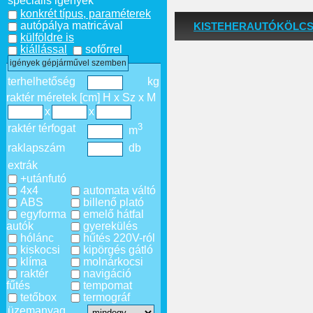
speciális igények
konkrét típus, paraméterek
autópálya matricával
KISTEHERAUTÓKÖLC
külföldre is
kiállással
sofőrrel
igények gépjárművel szemben
terhelhetőség
kg
raktér méretek [cm] H x Sz x M
x
x
3
raktér térfogat
m
raklapszám
db
extrák
+utánfutó
4x4
automata váltó
ABS
billenő plató
egyforma
emelő hátfal
autók
gyerekülés
hólánc
hűtés 220V-ról
kiskocsi
kipörgés gátló
klíma
molnárkocsi
raktér
navigáció
fűtés
tempomat
tetőbox
termográf
üzemanyag