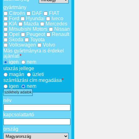
gyártmány
Citroën
DAF
FIAT
Ford
Hyundai
Iveco
KIA
Mazda
Mercedes
Mitsubishi Motors
Nissan
Opel
Peugeot
Renault
Skoda
Toyota
Volkswagen
Volvo
Más gyártmányra is érdekel
ajánlat!
*
igen
nem
utazás jellege
magán
üzleti
számlázási cím megadása
*
igen
nem
székhely adatok
név
kapcsolattartó
ország