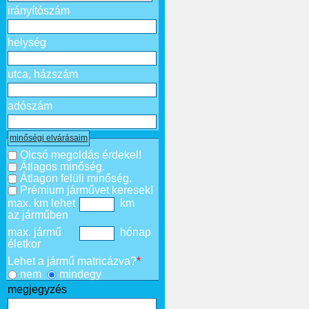
irányítószám
helység
utca, házszám
adószám
minőségi elvárásaim
Olcsó megoldás érdekel!
Átlagos minőség.
Átlagon felüli minőség.
Prémium járművet keresek!
max. km lehet
km
az járműben
max. jármű
hónap
életkor
Lehet a jármű matricázva?
*
nem
mindegy
megjegyzés