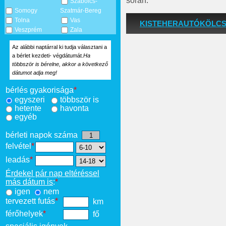
során.
Szabolcs-
Somogy
Szatmár-Bereg
Tolna
Vas
KISTEHERAUTÓKÖLC
Veszprém
Zala
Az alábbi naptárral ki tudja választani a
a bérlet kezdeti- végdátumát.
Ha
többször is bérelne, akkor a következő
dátumot adja meg!
bérlés gyakorisága
*
egyszeri
többször is
hetente
havonta
egyéb
bérleti napok száma
felvétel
*
leadás
*
Érdekel pár nap eltéréssel
más dátum is
:
*
igen
nem
tervezett futás
*
km
férőhelyek
*
fő