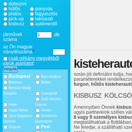
dobozos
hűtős
ponyvás
platós
fagyasztós
pick-up
lakóautó
kisbusz
autómentő
járművek
db
száma
az Ön magyar
irányítószáma
*
csak néhány megyékből
kisteheraut
várok ajánlatot
:
megyék
során jól definiálni tudja, h
Budapest
Bács-Kiskun
paraméterekkel rendelkezze
Baranya
Békés
furgon
,
hűtős kisteheraut
Borsod-Abaúj-
Zemplén
Csongrád
KISBUSZ KÖLCSÖ
Győr-Moson-
Fejér
Sopron
Amennyiben Önnek
kisbus
Hajdú-Bihar
Heves
ugyis partnereink széles vál
Jász-Nagykun-
Komárom-
6 vagy 9 személyes kisbu
Szolnok
Esztergom
megtalálhatóak a flottákban
Pest
Ne feledje, a szállítható s
Nógrád