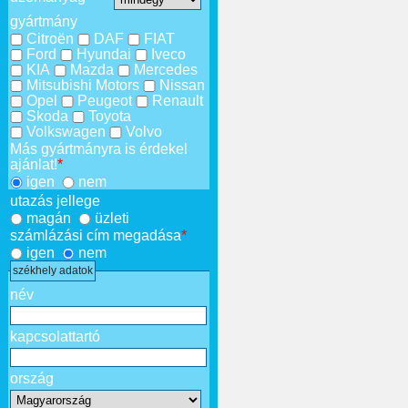
gyártmány
Citroën
DAF
FIAT
Ford
Hyundai
Iveco
KIA
Mazda
Mercedes
Mitsubishi Motors
Nissan
Opel
Peugeot
Renault
Skoda
Toyota
Volkswagen
Volvo
Más gyártmányra is érdekel
ajánlat!
*
igen
nem
utazás jellege
magán
üzleti
számlázási cím megadása
*
igen
nem
székhely adatok
név
kapcsolattartó
ország