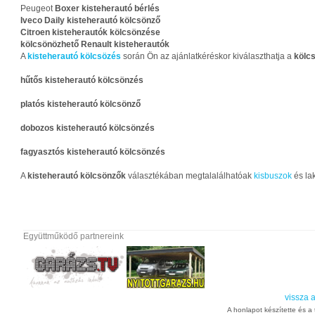
Peugeot
Boxer kisteherautó bérlés
Iveco Daily kisteherautó kölcsönző
Citroen kisteherautók kölcsönzése
kölcsönözhető Renault kisteherautók
A
kisteherautó kölcsözés
során Ön az ajánlatkéréskor kiválaszthatja a
kölc
hűtős
kisteherautó kölcsönzés
platós
kisteherautó kölcsönző
dobozos
kisteherautó kölcsönzés
fagyasztós
kisteherautó kölcsönzés
A
kisteherautó kölcsönzők
választékában megtalalálhatóak
kisbuszok
és lak
Együttműködő partnereink
vissza a
A honlapot készítette és a t