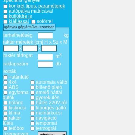
speciális igények
konkrét típus, paraméterek
autópálya matricával
külföldre is
kiállással
sofőrrel
igények gépjárművel szemben
terhelhetőség
kg
raktér méretek [cm] H x Sz x M
x
x
3
raktér térfogat
m
raklapszám
db
extrák
+utánfutó
4x4
automata váltó
ABS
billenő plató
egyforma
emelő hátfal
autók
gyerekülés
hólánc
hűtés 220V-ról
kiskocsi
kipörgés gátló
klíma
molnárkocsi
raktér
navigáció
fűtés
tempomat
tetőbox
termográf
üzemanyag