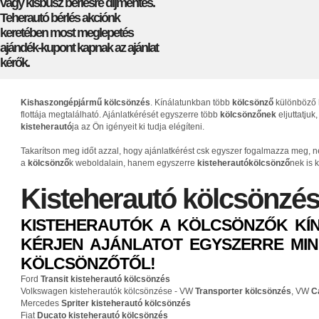
vagy kisbusz bérlésre díjmentes.
Teherautó bérlés akciónk
keretében most meglepetés
ajándék-kupont kapnak az ajánlat
kérők.
Kishaszongépjármű kölcsönzés
. Kínálatunkban több
kölcsönző
különböző
flottája megtalálható. Ajánlatkérését egyszerre több
kölcsönzőnek
eljuttatju
kisteherautó
ja az Ön igényeit ki tudja elégíteni.
Takarítson meg időt azzal, hogy ajánlatkérést csk egyszer fogalmazza meg, n
a
kölcsönző
k weboldalain, hanem egyszerre
kisteherautókölcsönző
nek is k
Kisteherautó kölcsönzés
KISTEHERAUTÓK A KÖLCSÖNZŐK KÍ
KÉRJEN AJÁNLATOT EGYSZERRE MIN
KÖLCSÖNZŐTŐL!
Ford
Transit kisteherautó kölcsönzés
Volkswagen kisteherautók kölcsönzése - VW
Transporter kölcsönzés
, VW
C
Mercedes
Spriter kisteherautó kölcsönzés
Fiat
Ducato kisteherautó kölcsönzés