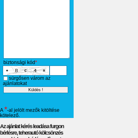
biztonsági kód
*
sürgősen várom az
ajánlatokat
*
A
-al jelölt mezők kitöltése
kötelező.
Az ajánlat kérés leadása furgon
bérlésre, teherautó kölcsönzés